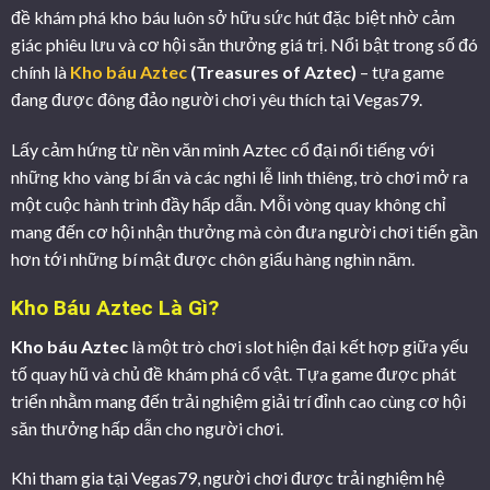
đề khám phá kho báu luôn sở hữu sức hút đặc biệt nhờ cảm
giác phiêu lưu và cơ hội săn thưởng giá trị. Nổi bật trong số đó
chính là
Kho báu Aztec
(Treasures of Aztec)
– tựa game
đang được đông đảo người chơi yêu thích tại Vegas79.
Lấy cảm hứng từ nền văn minh Aztec cổ đại nổi tiếng với
những kho vàng bí ẩn và các nghi lễ linh thiêng, trò chơi mở ra
một cuộc hành trình đầy hấp dẫn. Mỗi vòng quay không chỉ
mang đến cơ hội nhận thưởng mà còn đưa người chơi tiến gần
hơn tới những bí mật được chôn giấu hàng nghìn năm.
Kho Báu Aztec Là Gì?
Kho báu Aztec
là một trò chơi slot hiện đại kết hợp giữa yếu
tố quay hũ và chủ đề khám phá cổ vật. Tựa game được phát
triển nhằm mang đến trải nghiệm giải trí đỉnh cao cùng cơ hội
săn thưởng hấp dẫn cho người chơi.
Khi tham gia tại Vegas79, người chơi được trải nghiệm hệ