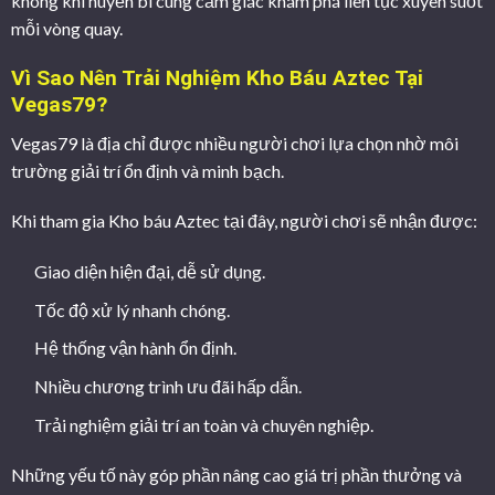
không khí huyền bí cùng cảm giác khám phá liên tục xuyên suốt
mỗi vòng quay.
Vì Sao Nên Trải Nghiệm Kho Báu Aztec Tại
Vegas79?
Vegas79 là địa chỉ được nhiều người chơi lựa chọn nhờ môi
trường giải trí ổn định và minh bạch.
Khi tham gia Kho báu Aztec tại đây, người chơi sẽ nhận được:
Giao diện hiện đại, dễ sử dụng.
Tốc độ xử lý nhanh chóng.
Hệ thống vận hành ổn định.
Nhiều chương trình ưu đãi hấp dẫn.
Trải nghiệm giải trí an toàn và chuyên nghiệp.
Những yếu tố này góp phần nâng cao giá trị phần thưởng và