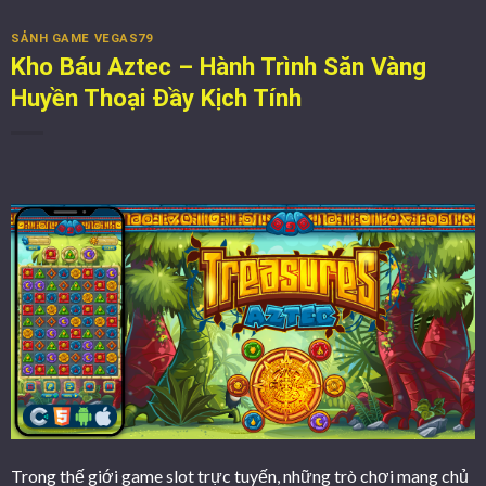
Skip
to
SẢNH GAME VEGAS79
Kho Báu Aztec – Hành Trình Săn Vàng
content
Huyền Thoại Đầy Kịch Tính
Trong thế giới game slot trực tuyến, những trò chơi mang chủ