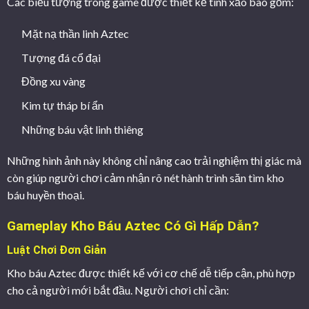
Các biểu tượng trong game được thiết kế tinh xảo bao gồm:
Mặt nạ thần linh Aztec
Tượng đá cổ đại
Đồng xu vàng
Kim tự tháp bí ẩn
Những báu vật linh thiêng
Những hình ảnh này không chỉ nâng cao trải nghiệm thị giác mà
còn giúp người chơi cảm nhận rõ nét hành trình săn tìm kho
báu huyền thoại.
Gameplay Kho Báu Aztec Có Gì Hấp Dẫn?
Luật Chơi Đơn Giản
Kho báu Aztec được thiết kế với cơ chế dễ tiếp cận, phù hợp
cho cả người mới bắt đầu. Người chơi chỉ cần: