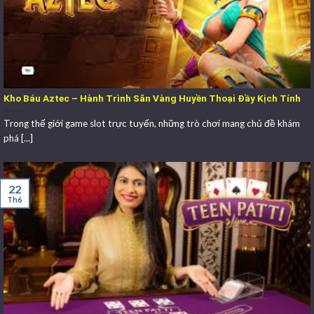
Kho Báu Aztec – Hành Trình Săn Vàng Huyền Thoại Đầy Kịch Tính
Trong thế giới game slot trực tuyến, những trò chơi mang chủ đề khám
phá [...]
22
Th6