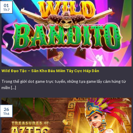
01
Th7
Wild Đạo Tặc – Săn Kho Báu Miền Tây Cực Hấp Dẫn
Trong thế giới slot game trực tuyến, những tựa game lấy cảm hứng từ
miền [...]
26
Th6