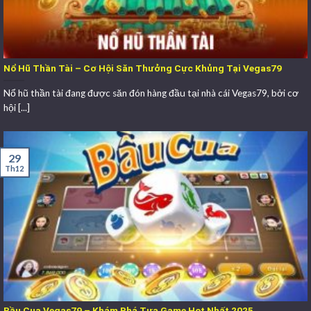
Nổ Hũ Thần Tài – Cơ Hội Săn Thưởng Cực Khủng Tại Vegas79
Nổ hũ thần tài đang được săn đón hàng đầu tại nhà cái Vegas79, bởi cơ
hội [...]
29
Th12
Bầu Cua Vegas79 – Khám Phá Tựa Game Hot Nhất 2025