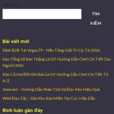
Tìm kiếm
TÌM
KIẾM
Bài viết mới
Sảnh B2B Tại Vegas79 – Nền Tảng Giải Trí Uy Tín 2026
Kèo Tổng Số Bàn Thắng Là Gì? Hướng Dẫn Chơi Chi Tiết Cho
Người Mới
Kèo Cả Hai Đội Ghi Bàn Là Gì? Hướng Dẫn Chơi Chi Tiết Từ
A-Z
Valorant – Hướng Dẫn Phân Tích Và Đọc Kèo Hiệu Quả
Wild Đạo Tặc – Săn Kho Báu Miền Tây Cực Hấp Dẫn
Bình luận gần đây