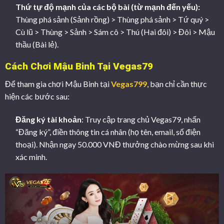
Thứ tự độ mạnh của các bộ bài (từ mạnh đến yếu):
Thùng phá sảnh (Sảnh rồng) > Thùng phá sảnh > Tứ quý >
Cù lũ > Thùng > Sảnh > Sám cô > Thú (Hai đôi) > Đôi > Mậu
thầu (Bài lẻ).
Cách Chơi Mậu Binh Tại Vegas79
Để tham gia chơi Mậu Binh tại
Vegas799
, bạn chỉ cần thực
hiện các bước sau:
Đăng ký tài khoản
: Truy cập trang chủ Vegas79, nhấn
“Đăng ký”, điền thông tin cá nhân (họ tên, email, số điện
thoại). Nhận ngay 50.000 VNĐ thưởng chào mừng sau khi
xác minh.