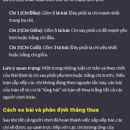
Chi 1 (Chi Đầu):
Gồm
5 lá bài
. Đây phải là chi mạnh nhất
trong ba chi.
Chi 2 (Chi Giữa):
Gồm
5 lá bài
. Chi này phải có độ mạnh yếu
hơn hoặc bằng chi đầu.
Chi 3 (Chi Cuối):
Gồm
3 lá bài
. Đây phải là chi yếu nhất
hoặc bằng chi giữa.
Lưu ý quan trọng:
Một trong những luật cơ bản và then chốt
của Bài Binh là chi sau phải yếu hơn hoặc bằng chi trước. Nếu
bạn sắp xếp các chi không đúng theo nguyên tắc này, ván bài
của bạn sẽ bị coi là “lủng bài” và bạn sẽ thua trắng tất cả các
người chơi khác.
Cách so bài và phân định thắng thua
Sau khi tất cả người chơi đã hoàn thành việc sắp xếp bài, các
chi sẽ được so sánh trực tiếp với các chi tương ứng của