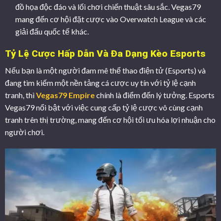
đồ họa độc đáo và lối chơi chiến thuật sâu sắc. Vegas79
mang đến cơ hội đặt cược vào Overwatch League và các
giải đấu quốc tế khác.
Tỷ Lệ Cược Hấp Dẫn Và Đa Dạng Kèo Esports
Nếu bạn là một người đam mê thể thao điện tử (Esports) và
đang tìm kiếm một nền tảng cá cược uy tín với tỷ lệ cạnh
tranh, thì
Vegas79 Empire
chính là điểm đến lý tưởng. Esports
Vegas79 nổi bật với việc cung cấp tỷ lệ cược vô cùng cạnh
tranh trên thị trường, mang đến cơ hội tối ưu hóa lợi nhuận cho
người chơi.