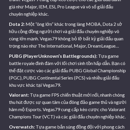
giá như Major, IEM, ESL Pro League và vô số giải đấu
chuyên nghiệp khác.
Dota 2:
Một “ông lớn” khác trong làng MOBA, Dota 2 sở
hữu cộng đồng người chơi và giải đấu chuyên nghiệp vô
cùng lớn mạnh. Vegas79 không bỏ lỡ bất kỳ giải đấu quan
trọng nào như The International, Major, DreamLeague…
PUBG (PlayerUnknown’s Battlegrounds):
Tựa game
battle royale đình đám với lối chơi sinh tồn hấp dẫn. Bạn có
thể đặt cược vào các giải đấu PUBG Global Championship
(PGC), PUBG Continental Series (PCS) và nhiều giải đấu
khu vực khác tại Vegas79.
Valorant:
Tựa game FPS chiến thuật mới nổi, nhanh chóng
thu hút được sự quan tâm của đông đảo game thủ và người
hâm mộ Esports. Vegas79 cung cấp kèo cược cho Valorant
Champions Tour (VCT) và các giải đấu chuyên nghiệp khác.
Overwatch:
Tựa game bắn súng đồng đội với phong cách