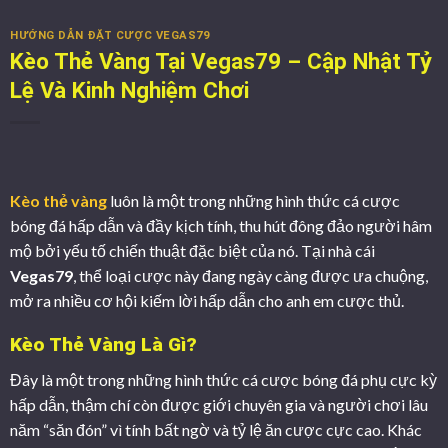
Skip
to
HƯỚNG DẪN ĐẶT CƯỢC VEGAS79
Kèo Thẻ Vàng Tại Vegas79 – Cập Nhật Tỷ
content
Lệ Và Kinh Nghiệm Chơi
Kèo thẻ vàng
luôn là một trong những hình thức cá cược
bóng đá hấp dẫn và đầy kịch tính, thu hút đông đảo người hâm
mộ bởi yếu tố chiến thuật đặc biệt của nó. Tại nhà cái
Vegas79
, thể loại cược này đang ngày càng được ưa chuộng,
mở ra nhiều cơ hội kiếm lời hấp dẫn cho anh em cược thủ.
Kèo Thẻ Vàng Là Gì?
Đây là một trong những hình thức cá cược bóng đá phụ cực kỳ
hấp dẫn, thậm chí còn được giới chuyên gia và người chơi lâu
năm “săn đón” vì tính bất ngờ và tỷ lệ ăn cược cực cao. Khác