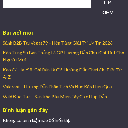
TÌM
KIẾM
Bài viết mới
Sảnh B2B Tại Vegas79 – Nền Tảng Giải Trí Uy Tín 2026
Kèo Tổng Số Bàn Thắng Là Gì? Hướng Dẫn Chơi Chi Tiết Cho
Người Mới
Kèo Cả Hai Đội Ghi Bàn Là Gì? Hướng Dẫn Chơi Chi Tiết Từ
A-Z
Valorant – Hướng Dẫn Phân Tích Và Đọc Kèo Hiệu Quả
Wild Đạo Tặc – Săn Kho Báu Miền Tây Cực Hấp Dẫn
Bình luận gần đây
Không có bình luận nào để hiển thị.