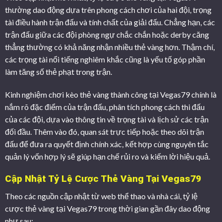
thường dao động dựa trên phong cách chơi của hai đội, trọng
tài điều hành trận đấu và tính chất của giải đấu. Chẳng hạn, các
trận đấu giữa các đội phòng ngự chắc chắn hoặc derby căng
thẳng thường có khả năng nhận nhiều thẻ vàng hơn. Thậm chí,
các trọng tài nổi tiếng nghiêm khắc cũng là yếu tố góp phần
làm tăng số thẻ phạt trong trận.
Kinh nghiệm chơi kèo thẻ vàng thành công tại Vegas79 chính là
nắm rõ đặc điểm của trận đấu, phân tích phong cách thi đấu
của các đội, dựa vào thông tin về trọng tài và lịch sử các trận
đối đầu. Thêm vào đó, quan sát trực tiếp hoặc theo dõi trận
đấu để đưa ra quyết định chính xác, kết hợp cùng nguyên tắc
quản lý vốn hợp lý sẽ giúp hạn chế rủi ro và kiếm lời hiệu quả.
Cập Nhật Tỷ Lệ Cược Thẻ Vàng Tại Vegas79
Theo các nguồn cập nhật từ web thể thao và nhà cái, tỷ lệ
cược thẻ vàng tại Vegas79 trong thời gian gần đây dao động
như sau: