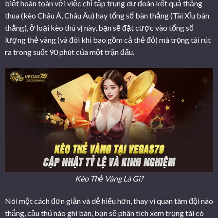
biệt hoàn toàn với việc chỉ tập trung dự đoán kết quả thắng
thua (kèo Châu Á, Châu Âu) hay tổng số bàn thắng (Tài Xỉu bàn
thắng), ở loại kèo thú vị này, bạn sẽ đặt cược vào tổng số
lượng thẻ vàng (và đôi khi bao gồm cả thẻ đỏ) mà trọng tài rút
ra trong suốt 90 phút của một trận đấu.
Kèo Thẻ Vàng Là Gì?
Nói một cách đơn giản và dễ hiểu hơn, thay vì quan tâm đội nào
thắng, cầu thủ nào ghi bàn, bạn sẽ phân tích xem trọng tài có