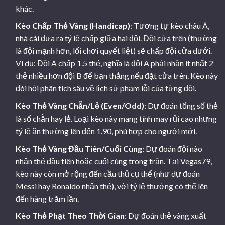
khác.
Kèo Chấp Thẻ Vàng (Handicap)
: Tương tự kèo châu Á,
nhà cái đưa ra tỷ lệ chấp giữa hai đội. Đội cửa trên (thường
là đội mạnh hơn, lối chơi quyết liệt) sẽ chấp đội cửa dưới.
Ví dụ: Đội A chấp 1.5 thẻ, nghĩa là đội A phải nhận ít nhất 2
thẻ nhiều hơn đội B để bạn thắng nếu đặt cửa trên. Kèo này
đòi hỏi phân tích sâu về lịch sử phạm lỗi của từng đội.
Kèo Thẻ Vàng Chẵn/Lẻ (Even/Odd)
: Dự đoán tổng số thẻ
là số chẵn hay lẻ. Loại kèo này mang tính may rủi cao nhưng
tỷ lệ ăn thường lên đến 1.90, phù hợp cho người mới.
Kèo Thẻ Vàng Đầu Tiên/Cuối Cùng
: Dự đoán đội nào
nhận thẻ đầu tiên hoặc cuối cùng trong trận. Tại Vegas79,
kèo này còn mở rộng đến cầu thủ cụ thể (như dự đoán
Messi hay Ronaldo nhận thẻ), với tỷ lệ thưởng có thể lên
đến hàng trăm lần.
Kèo Thẻ Phạt Theo Thời Gian
: Dự đoán thẻ vàng xuất