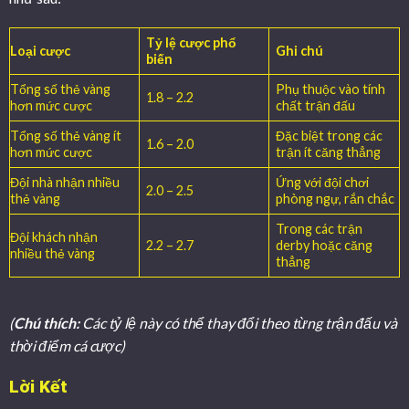
Tỷ lệ cược phổ
Loại cược
Ghi chú
biến
Tổng số thẻ vàng
Phụ thuộc vào tính
1.8 – 2.2
hơn mức cược
chất trận đấu
Tổng số thẻ vàng ít
Đặc biệt trong các
1.6 – 2.0
hơn mức cược
trận ít căng thẳng
Đội nhà nhận nhiều
Ứng với đội chơi
2.0 – 2.5
thẻ vàng
phòng ngự, rắn chắc
Trong các trận
Đội khách nhận
2.2 – 2.7
derby hoặc căng
nhiều thẻ vàng
thẳng
(
Chú thích:
Các tỷ lệ này có thể thay đổi theo từng trận đấu và
thời điểm cá cược)
Lời Kết