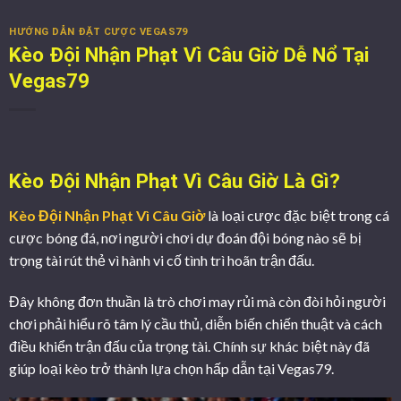
Skip
to
HƯỚNG DẪN ĐẶT CƯỢC VEGAS79
Kèo Đội Nhận Phạt Vì Câu Giờ Dễ Nổ Tại
content
Vegas79
Kèo Đội Nhận Phạt Vì Câu Giờ Là Gì?
Kèo Đội Nhận Phạt Vì Câu Giờ
là loại cược đặc biệt trong cá
cược bóng đá, nơi người chơi dự đoán đội bóng nào sẽ bị
trọng tài rút thẻ vì hành vi cố tình trì hoãn trận đấu.
Đây không đơn thuần là trò chơi may rủi mà còn đòi hỏi người
chơi phải hiểu rõ tâm lý cầu thủ, diễn biến chiến thuật và cách
điều khiển trận đấu của trọng tài. Chính sự khác biệt này đã
giúp loại kèo trở thành lựa chọn hấp dẫn tại Vegas79.