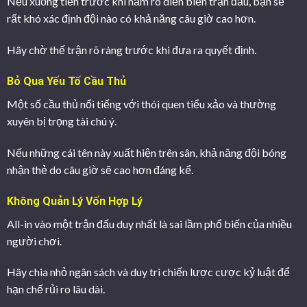
Nếu xuống tiền trước khi nắm rõ diễn biến trận đấu, bạn sẽ
rất khó xác định đội nào có khả năng câu giờ cao hơn.
Hãy chờ thế trận rõ ràng trước khi đưa ra quyết định.
Bỏ Qua Yếu Tố Cầu Thủ
Một số cầu thủ nổi tiếng với thói quen tiểu xảo và thường
xuyên bị trọng tài chú ý.
Nếu những cái tên này xuất hiện trên sân, khả năng đội bóng
nhận thẻ do câu giờ sẽ cao hơn đáng kể.
Không Quản Lý Vốn Hợp Lý
All-in vào một trận đấu duy nhất là sai lầm phổ biến của nhiều
người chơi.
Hãy chia nhỏ ngân sách và duy trì chiến lược cược kỷ luật để
hạn chế rủi ro lâu dài.