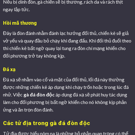
Nếu bị dính đòn, gà chiến sẽ bị thương, rách da và rách thịt
ngay lập tức.
Hồi mã thương
Đây là đòn đánh nhằm đánh lạc hướng đối thủ, chiến kê sẽ giả
vờ yếu và quay đầu bỏ chạy khi đang đấu. Khi đối thủ đuổi theo
thì chiến kê bất ngờ quay lại tung ra đòn chí mạng khiến cho
đối phương trở tay không kjp.
Đá xạ
Đá xạ sẽ nhằm vào cổ và mặt của đối thủ, lối đá này thường
được những chiến kê áp dụng khi chạy trốn hoặc trong lúc đá
nhử. Việc
gà đá đòn độc
áp dụng đá xạ sẽ phát huy tác dụng
làm cho đối phương bị bất ngờ khiến cho nó không kịp phản
ứng và ăn trọn đòn đánh.
Các tử địa trong gà đá đòn độc
Tử địa được hiểu nôm na là những bộ phận quan trọng có thể