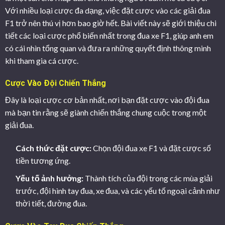
Với nhiều loại cược đa dạng, việc đặt cược vào các giải đua
F1 trở nên thú vị hơn bao giờ hết. Bài viết này sẽ giới thiệu chi
tiết các loại cược phổ biến nhất trong đua xe F1, giúp anh em
có cái nhìn tổng quan và đưa ra những quyết định thông minh
khi tham gia cá cược.
Cược Vào Đội Chiến Thắng
Đây là loại cược cơ bản nhất, nơi bạn đặt cược vào đội đua
mà bạn tin rằng sẽ giành chiến thắng chung cuộc trong một
giải đua.
Cách thức đặt cược:
Chọn đội đua xe F1 và đặt cược số
tiền tương ứng.
Yếu tố ảnh hưởng:
Thành tích của đội trong các mùa giải
trước, đội hình tay đua, xe đua, và các yếu tố ngoại cảnh như
thời tiết, đường đua.