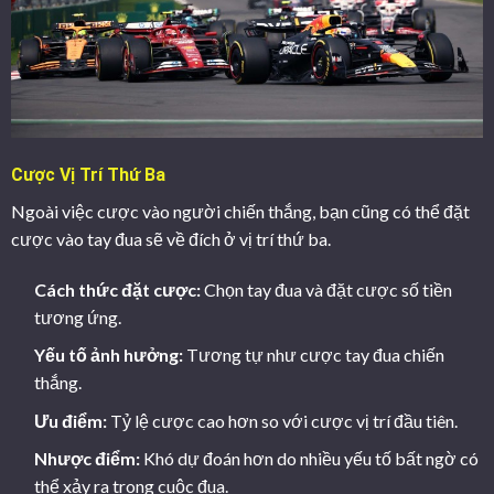
Cược Vị Trí Thứ Ba
Ngoài việc cược vào người chiến thắng, bạn cũng có thể đặt
cược vào tay đua sẽ về đích ở vị trí thứ ba.
Cách thức đặt cược:
Chọn tay đua và đặt cược số tiền
tương ứng.
Yếu tố ảnh hưởng:
Tương tự như cược tay đua chiến
thắng.
Ưu điểm:
Tỷ lệ cược cao hơn so với cược vị trí đầu tiên.
Nhược điểm:
Khó dự đoán hơn do nhiều yếu tố bất ngờ có
thể xảy ra trong cuộc đua.