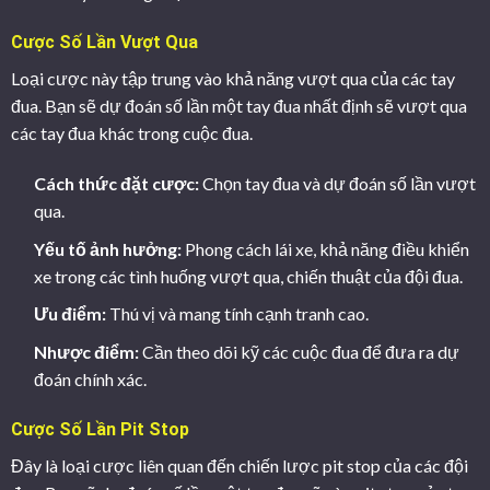
Cược Số Lần Vượt Qua
Loại cược này tập trung vào khả năng vượt qua của các tay
đua. Bạn sẽ dự đoán số lần một tay đua nhất định sẽ vượt qua
các tay đua khác trong cuộc đua.
Cách thức đặt cược:
Chọn tay đua và dự đoán số lần vượt
qua.
Yếu tố ảnh hưởng:
Phong cách lái xe, khả năng điều khiển
xe trong các tình huống vượt qua, chiến thuật của đội đua.
Ưu điểm:
Thú vị và mang tính cạnh tranh cao.
Nhược điểm:
Cần theo dõi kỹ các cuộc đua để đưa ra dự
đoán chính xác.
Cược Số Lần Pit Stop
Đây là loại cược liên quan đến chiến lược pit stop của các đội