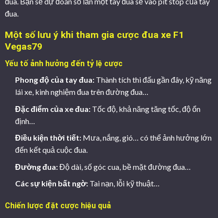
đua. Bạn sẽ dự đoán số lần một tay đua sẽ vào pit stop của tay
đua.
Một số lưu ý khi tham gia cược đua xe F1
Vegas79
Yếu tố ảnh hưởng đến tỷ lệ cược
Phong độ của tay đua:
Thành tích thi đấu gần đây, kỹ năng
lái xe, kinh nghiệm đua trên đường đua…
Đặc điểm của xe đua:
Tốc độ, khả năng tăng tốc, độ ổn
định…
Điều kiện thời tiết:
Mưa, nắng, gió… có thể ảnh hưởng lớn
đến kết quả cuộc đua.
Đường đua:
Độ dài, số góc cua, bề mặt đường đua…
Các sự kiện bất ngờ:
Tai nạn, lỗi kỹ thuật…
Chiến lược đặt cược hiệu quả