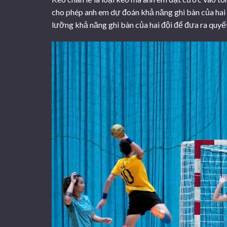
cho phép anh em dự đoán khả năng ghi bàn của hai 
lưỡng khả năng ghi bàn của hai đội để đưa ra quyết