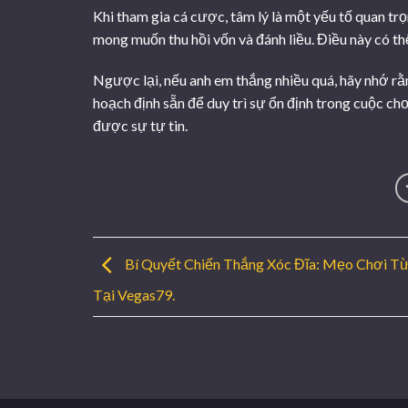
Khi tham gia cá cược, tâm lý là một yếu tố quan trọ
mong muốn thu hồi vốn và đánh liều. Điều này có th
Ngược lại, nếu anh em thắng nhiều quá, hãy nhớ r
hoạch định sẵn để duy trì sự ổn định trong cuộc ch
được sự tự tin.
Bí Quyết Chiến Thắng Xóc Đĩa: Mẹo Chơi T
Tại Vegas79.