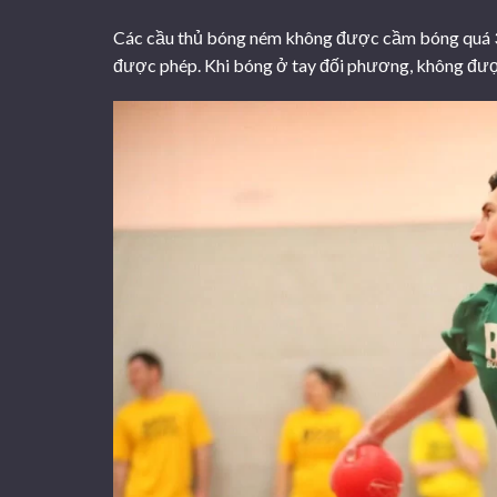
Các cầu thủ bóng ném không được cầm bóng quá 3
được phép. Khi bóng ở tay đối phương, không đư