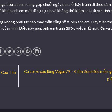
ng. Nếu anh em đang gặp chuỗi ngày thua lỗ, hãy tránh đi theo tâm 
ể khiến anh em mất đi sự tự tin và không thể kiểm soát được tình h
ằng không phải lúc nào may mắn cũng sẽ ở bên anh em. Hãy tuân th
ơi của mình. Điều này giúp anh em tránh được việc mất mát lớn và d
Cá cược cầu lông Vegas79 – Kiếm tiền triệu mỗi n
ừ Cao Thủ
gi