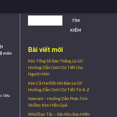
Tìm kiếm
TÌM
KIẾM
ệt
Bài viết mới
bộ môn
Kèo Tổng Số Bàn Thắng Là Gì?
Hướng Dẫn Chơi Chi Tiết Cho
Người Mới
Kèo Cả Hai Đội Ghi Bàn Là Gì?
Hướng Dẫn Chơi Chi Tiết Từ A-Z
c tiêu
Valorant – Hướng Dẫn Phân Tích
Và Đọc Kèo Hiệu Quả
Wild Đạo Tặc – Săn Kho Báu Miền