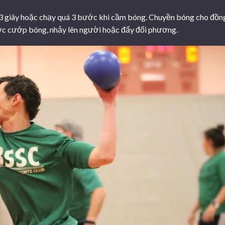
 giây hoặc chạy quá 3 bước khi cầm bóng. Chuyền bóng cho đồn
ợc cướp bóng, nhảy lên người hoặc đẩy đối phương.