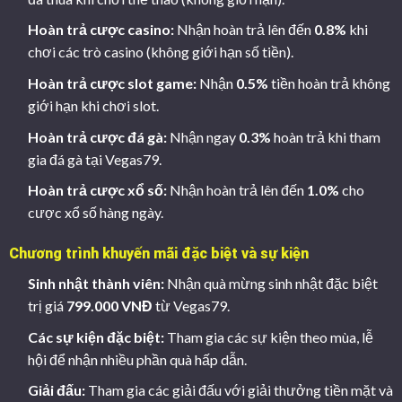
Hoàn trả cược casino:
Nhận hoàn trả lên đến
0.8%
khi
chơi các trò casino (không giới hạn số tiền).
Hoàn trả cược slot game:
Nhận
0.5%
tiền hoàn trả không
giới hạn khi chơi slot.
Hoàn trả cược đá gà:
Nhận ngay
0.3%
hoàn trả khi tham
gia đá gà tại Vegas79.
Hoàn trả cược xổ số:
Nhận hoàn trả lên đến
1.0%
cho
cược xổ số hàng ngày.
Chương trình khuyến mãi đặc biệt và sự kiện
Sinh nhật thành viên:
Nhận quà mừng sinh nhật đặc biệt
trị giá
799.000 VNĐ
từ Vegas79.
Các sự kiện đặc biệt:
Tham gia các sự kiện theo mùa, lễ
hội để nhận nhiều phần quà hấp dẫn.
Giải đấu:
Tham gia các giải đấu với giải thưởng tiền mặt và