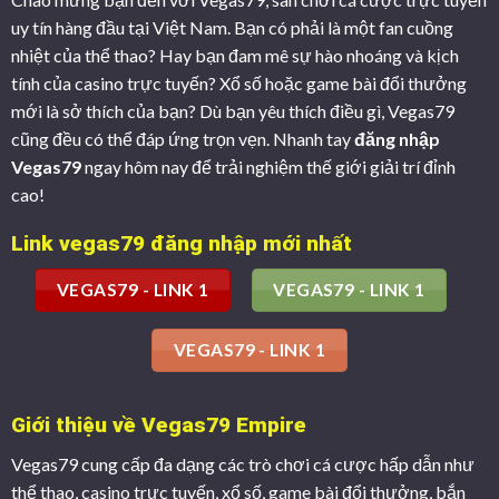
uy tín hàng đầu tại Việt Nam. Bạn có phải là một fan cuồng
nhiệt của thể thao? Hay bạn đam mê sự hào nhoáng và kịch
tính của casino trực tuyến? Xổ số hoặc game bài đổi thưởng
mới là sở thích của bạn? Dù bạn yêu thích điều gì, Vegas79
cũng đều có thể đáp ứng trọn vẹn. Nhanh tay
đăng nhập
Vegas79
ngay hôm nay để trải nghiệm thế giới giải trí đỉnh
cao!
Link vegas79 đăng nhập mới nhất
VEGAS79 - LINK 1
VEGAS79 - LINK 1
VEGAS79 - LINK 1
Giới thiệu về Vegas79 Empire
Vegas79 cung cấp đa dạng các trò chơi cá cược hấp dẫn như
thể thao, casino trực tuyến, xổ số, game bài đổi thưởng, bắn