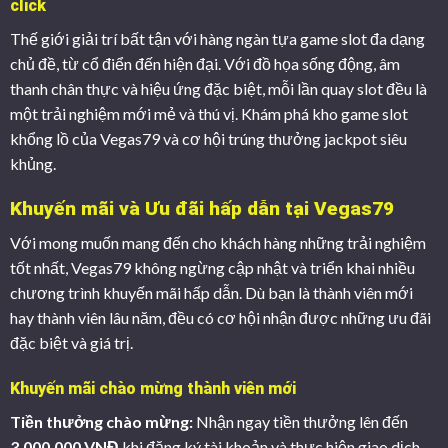
click
Thế giới giải trí bất tận với hàng ngàn tựa game slot đa dạng
chủ đề, từ cổ điển đến hiện đại. Với đồ họa sống động, âm
thanh chân thực và hiệu ứng đặc biệt, mỗi lần quay slot đều là
một trải nghiệm mới mẻ và thú vị. Khám phá kho game slot
khổng lồ của Vegas79 và cơ hội trúng thưởng jackpot siêu
khủng.
Khuyến mãi và Ưu đãi hấp dẫn tại Vegas79
Với mong muốn mang đến cho khách hàng những trải nghiệm
tốt nhất, Vegas79 không ngừng cập nhật và triển khai nhiều
chương trình khuyến mãi hấp dẫn. Dù bạn là thành viên mới
hay thành viên lâu năm, đều có cơ hội nhận được những ưu đãi
đặc biệt và giá trị.
Khuyến mãi chào mừng thành viên mới
Tiền thưởng chào mừng:
Nhận ngay tiền thưởng lên đến
3.000.000 VNĐ
khi đăng ký tài khoản và thực hiện giao dịch